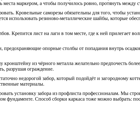
ь места маркером, а чтобы получилось ровно, протянуть между с
зовать. Кровельные саморезы обязательны для того, чтобы устано
уется использовать резиново-металлические шайбы, которые об
бов. Крепится лист на лаги в том месте, где к ней прилегает в
и, предохраняющие опорные столбы от попадания внутрь осадков
у кронштейну из чёрного металла желательно предпочесть боле
ь, разрушая ограждение.
аточно недорогой забор, который подойдёт и загородному котте
ственные материалы.
ировать установку забора из профлиста профессионалам. Мы стр
ом фундаменте. Способ сборки каркаса тоже можно выбрать: пост