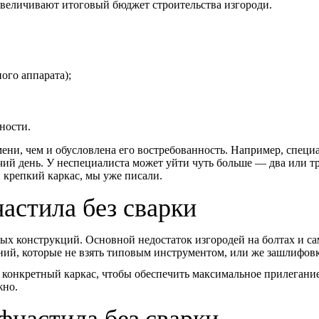
 увеличивают итоговый бюджет строительства изгороди.
ого аппарата);
ности.
емени, чем и обусловлена его востребованность. Например, спе
очий день. У неспециалиста может уйти чуть больше — два или 
и крепкий каркас, мы уже писали.
астила без сварки
ых конструкций. Основной недостаток изгородей на болтах и са
ний, которые не взять типовым инструментом, или же зашлифовк
 конкретный каркас, чтобы обеспечить максимальное прилегание
жно.
фнастила без сварки