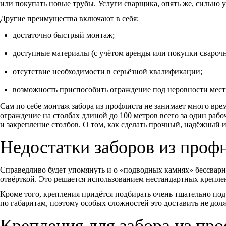
или покупать новые трубы. Услуги сварщика, опять же, сильно
Другие преимущества включают в себя:
достаточно быстрый монтаж;
доступные материалы (с учётом аренды или покупки сварочн
отсутствие необходимости в серьёзной квалификации;
возможность приспособить ограждение под неровности мест
Сам по себе монтаж забора из профлиста не занимает много вр
ограждение на столбах длиной до 100 метров всего за один раб
и закрепление столбов. О том, как сделать прочный, надёжный 
Недостатки заборов из профн
Справедливо будет упомянуть и о «подводных камнях» бессварн
отвёрткой. Это решается использованием нестандартных крепле
Кроме того, крепления придётся подбирать очень тщательно под
по габаритам, поэтому особых сложностей это доставить не дол
Крепления для забора из про