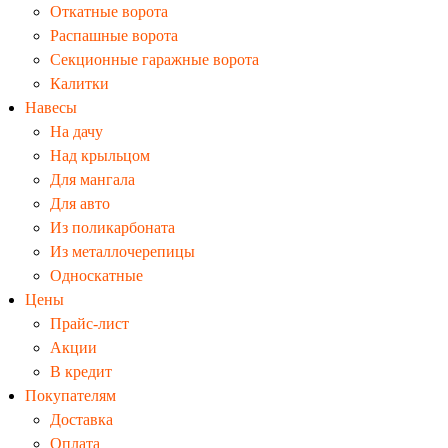
Откатные ворота
Распашные ворота
Секционные гаражные ворота
Калитки
Навесы
На дачу
Над крыльцом
Для мангала
Для авто
Из поликарбоната
Из металлочерепицы
Односкатные
Цены
Прайс-лист
Акции
В кредит
Покупателям
Доставка
Оплата