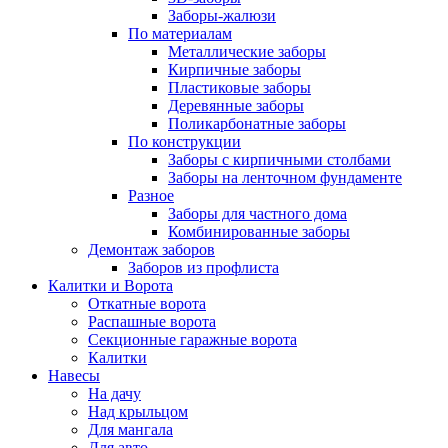
Заборы-жалюзи
По материалам
Металлические заборы
Кирпичные заборы
Пластиковые заборы
Деревянные заборы
Поликарбонатные заборы
По конструкции
Заборы с кирпичными столбами
Заборы на ленточном фундаменте
Разное
Заборы для частного дома
Комбинированные заборы
Демонтаж заборов
Заборов из профлиста
Калитки и Ворота
Откатные ворота
Распашные ворота
Секционные гаражные ворота
Калитки
Навесы
На дачу
Над крыльцом
Для мангала
Для авто