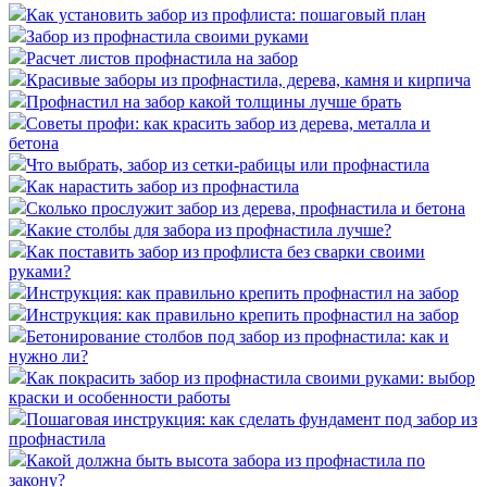
Как установить забор из профлиста: пошаговый план
Забор из профнастила своими руками
Расчет листов профнастила на забор
Красивые заборы из профнастила, дерева, камня и кирпича
Профнастил на забор какой толщины лучше брать
Советы профи: как красить забор из дерева, металла и
бетона
Что выбрать, забор из сетки-рабицы или профнастила
Как нарастить забор из профнастила
Сколько прослужит забор из дерева, профнастила и бетона
Какие столбы для забора из профнастила лучше?
Как поставить забор из профлиста без сварки своими
руками?
Инструкция: как правильно крепить профнастил на забор
Инструкция: как правильно крепить профнастил на забор
Бетонирование столбов под забор из профнастила: как и
нужно ли?
Как покрасить забор из профнастила своими руками: выбор
краски и особенности работы
Пошаговая инструкция: как сделать фундамент под забор из
профнастила
Какой должна быть высота забора из профнастила по
закону?