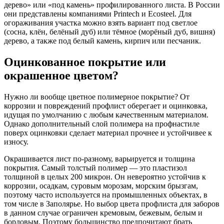
дерево» или «под камень» профилированного листа. В России
они представлены компаниями Printech и Ecosteel. Для
огораживания участка можно взять вариант под светлое
(сосна, клён, белёный дуб) или тёмное (морёный дуб, вишня)
дерево, а также под белый камень, кирпич или песчаник.
Оцинкованное покрытие или
окрашенное цветом?
Нужно ли вообще цветное полимерное покрытие? От
коррозии и повреждений профлист оберегает и оцинковка,
идущая по умолчанию с любым качественным материалом.
Однако дополнительный слой полимера на профнастиле
поверх оцинковки сделает материал прочнее и устойчивее к
износу.
Окрашивается лист по-разному, варьируется и толщина
покрытия. Самый толстый полимер — это пластизол
толщиной в целых 200 микрон. Он невероятно устойчив к
коррозии, осадкам, суровым морозам, морским брызгам,
поэтому часто используется на промышленных объектах, в
том числе в Заполярье. Но выбор цвета профлиста для заборов
в данном случае ограничен кремовым, бежевым, белым и
бордовым. Поэтому большинство предпочитают брать