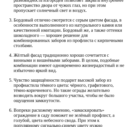
разновидность изгородей позволяет закрыть внутреннее
пространство двора от чужих глаз, но при этом
пропускает солнечный свет и воздух.
Бордовый отлично смотрится с серым цветом фасада, в
особенности выполненного из натурального камня или
качественной имитации. Бордовый же, а также оттенки
шоколадного — хорошее решение для
комбинированных заборов из профлиста с кирпичными
столбами.
Жёлтый фасад традиционно хорошо сочетается с
винными и вишнёвыми заборами. В целом, подобные
комбинации имеют одновременно жизнерадостный и не
избыточно яркий вид.
Чувство защищённости подарит высокой забор из
профнастила тёмного цвета: чёрного, графитового,
тёмно-коричневого. Но такие ограды желательно
возводить вокруг большого участка, чтобы не было
ощущения замкнутости.
Вопреки расхожему мнению, «замаскировать»
ограждение в саду поможет не зелёный профлист, а
голубой, цвета небесного свода. При этом к
популярному сигнально-синему цвету нужно