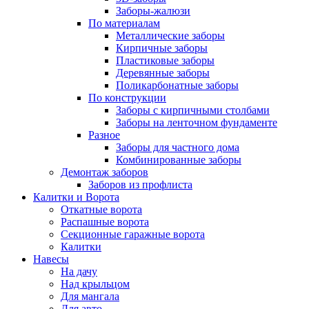
Заборы-жалюзи
По материалам
Металлические заборы
Кирпичные заборы
Пластиковые заборы
Деревянные заборы
Поликарбонатные заборы
По конструкции
Заборы с кирпичными столбами
Заборы на ленточном фундаменте
Разное
Заборы для частного дома
Комбинированные заборы
Демонтаж заборов
Заборов из профлиста
Калитки и Ворота
Откатные ворота
Распашные ворота
Секционные гаражные ворота
Калитки
Навесы
На дачу
Над крыльцом
Для мангала
Для авто