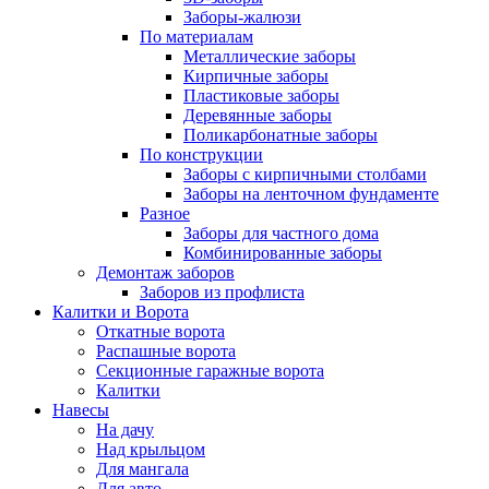
Заборы-жалюзи
По материалам
Металлические заборы
Кирпичные заборы
Пластиковые заборы
Деревянные заборы
Поликарбонатные заборы
По конструкции
Заборы с кирпичными столбами
Заборы на ленточном фундаменте
Разное
Заборы для частного дома
Комбинированные заборы
Демонтаж заборов
Заборов из профлиста
Калитки и Ворота
Откатные ворота
Распашные ворота
Секционные гаражные ворота
Калитки
Навесы
На дачу
Над крыльцом
Для мангала
Для авто