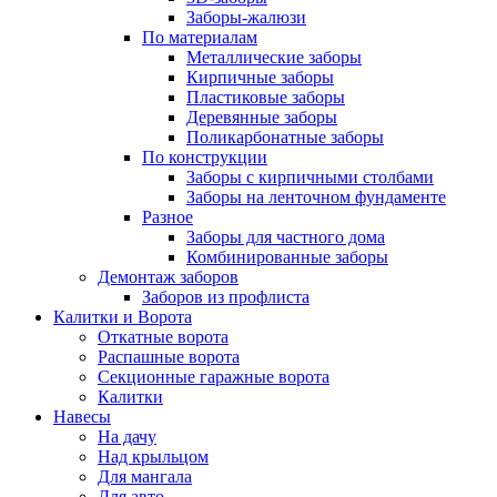
Заборы-жалюзи
По материалам
Металлические заборы
Кирпичные заборы
Пластиковые заборы
Деревянные заборы
Поликарбонатные заборы
По конструкции
Заборы с кирпичными столбами
Заборы на ленточном фундаменте
Разное
Заборы для частного дома
Комбинированные заборы
Демонтаж заборов
Заборов из профлиста
Калитки и Ворота
Откатные ворота
Распашные ворота
Секционные гаражные ворота
Калитки
Навесы
На дачу
Над крыльцом
Для мангала
Для авто