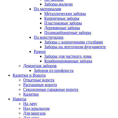
Заборы-жалюзи
По материалам
Металлические заборы
Кирпичные заборы
Пластиковые заборы
Деревянные заборы
Поликарбонатные заборы
По конструкции
Заборы с кирпичными столбами
Заборы на ленточном фундаменте
Разное
Заборы для частного дома
Комбинированные заборы
Демонтаж заборов
Заборов из профлиста
Калитки и Ворота
Откатные ворота
Распашные ворота
Секционные гаражные ворота
Калитки
Навесы
На дачу
Над крыльцом
Для мангала
Для авто