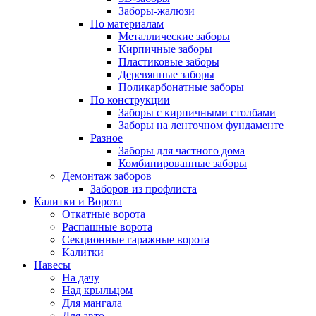
Заборы-жалюзи
По материалам
Металлические заборы
Кирпичные заборы
Пластиковые заборы
Деревянные заборы
Поликарбонатные заборы
По конструкции
Заборы с кирпичными столбами
Заборы на ленточном фундаменте
Разное
Заборы для частного дома
Комбинированные заборы
Демонтаж заборов
Заборов из профлиста
Калитки и Ворота
Откатные ворота
Распашные ворота
Секционные гаражные ворота
Калитки
Навесы
На дачу
Над крыльцом
Для мангала
Для авто