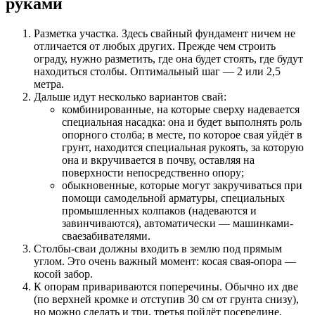
руками
Разметка участка. Здесь свайный фундамент ничем не
отличается от любых других. Прежде чем строить
ограду, нужно разметить, где она будет стоять, где будут
находиться столбы. Оптимальный шаг — 2 или 2,5
метра.
Дальше идут несколько вариантов свай:
комбинированные, на которые сверху надевается
специальная насадка: она и будет выполнять роль
опорного столба; в месте, по которое свая уйдёт в
грунт, находится специальная рукоять, за которую
она и вкручивается в почву, оставляя на
поверхности непосредственно опору;
обыкновенные, которые могут закручиваться при
помощи самодельной арматуры, специальных
промышленных колпаков (надеваются и
завинчиваются), автоматически — машинками-
сваезабивателями.
Столбы-сваи должны входить в землю под прямым
углом. Это очень важный момент: косая свая-опора —
косой забор.
К опорам привариваются поперечины. Обычно их две
(по верхней кромке и отступив 30 см от грунта снизу),
но можно сделать и три, третья пойдёт посередине.