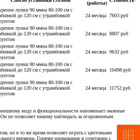
Способ установки столбов
Стоимость*
(работы)
урение лунки 90 мм
на 80-100 см с
абивкой до 120 см с утрамбовкой
24 месяца
7603 руб
рунтом
урение лунки 90 мм
на 80-100 см с
абивкой до 120 см с утрамбовкой
24 месяца
8807 руб
рунтом
урение лунки 90 мм
на 80-100 см с
абивкой до 120 см с утрамбовкой
24 месяца
9632 руб
рунтом
урение лунки 90 мм
на 80-100 см с
абивкой до 120 см с утрамбовкой
24 месяца
10498 руб
рунтом
урение лунки 90 мм
на 80-100 см с
абивкой до 120 см с утрамбовкой
24 месяца
11752 руб
рунтом
о внешнему виду и функциональности напоминает оконные
. Он не позволяет никому наблюдать за огороженным
, но в то же время позволяет играть с цветовыми
льного времени. Горячее цинкование в сочетании с