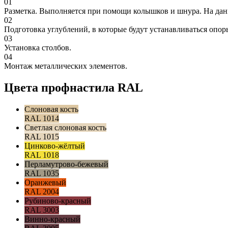
01
Разметка. Выполняется при помощи колышков и шнура. На дан
02
Подготовка углублений, в которые будут устанавливаться опор
03
Установка столбов.
04
Монтаж металлических элементов.
Цвета профнастила RAL
Слоновая кость
RAL 1014
Светлая слоновая кость
RAL 1015
Цинково-жёлтый
RAL 1018
Перламутрово-бежевый
RAL 1035
Оранжевый
RAL 2004
Рубиново-красный
RAL 3003
Винно-красный