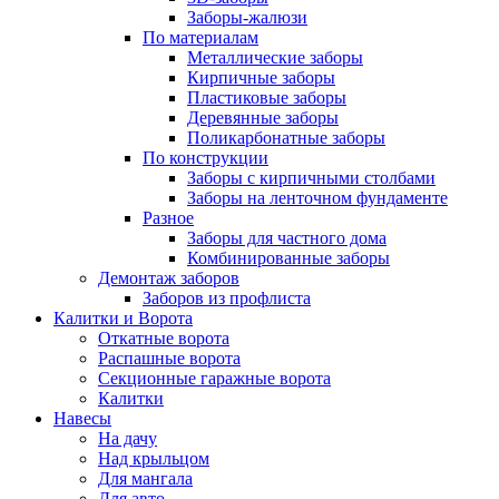
Заборы-жалюзи
По материалам
Металлические заборы
Кирпичные заборы
Пластиковые заборы
Деревянные заборы
Поликарбонатные заборы
По конструкции
Заборы с кирпичными столбами
Заборы на ленточном фундаменте
Разное
Заборы для частного дома
Комбинированные заборы
Демонтаж заборов
Заборов из профлиста
Калитки и Ворота
Откатные ворота
Распашные ворота
Секционные гаражные ворота
Калитки
Навесы
На дачу
Над крыльцом
Для мангала
Для авто