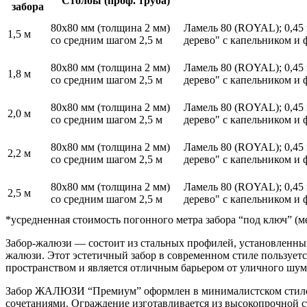
Столбы
(проф. труба)
забора
80х80 мм
(толщина 2 мм)
Ламель 80 (ROYAL);
0,45
1,5 м
со средним шагом 2,5 м
дерево" с капельником и 
80х80 мм
(толщина 2 мм)
Ламель 80 (ROYAL);
0,45
1,8 м
со средним шагом 2,5 м
дерево" с капельником и 
80х80 мм
(толщина 2 мм)
Ламель 80 (ROYAL);
0,45
2,0 м
со средним шагом 2,5 м
дерево" с капельником и 
80х80 мм
(толщина 2 мм)
Ламель 80 (ROYAL);
0,45
2,2 м
со средним шагом 2,5 м
дерево" с капельником и 
80х80 мм
(толщина 2 мм)
Ламель 80 (ROYAL);
0,45
2,5 м
со средним шагом 2,5 м
дерево" с капельником и 
*усредненная стоимость погонного метра забора “под ключ” (м
Забор-жалюзи — состоит из стальных профилей, установленны
жалюзи. Этот эстетичный забор в современном стиле пользует
пространством и является отличным барьером от уличного шум
Забор ЖАЛЮЗИ “Премиум” оформлен в минималистском стиле, б
сочетаниями. Ограждение изготавливается из высокопрочной с