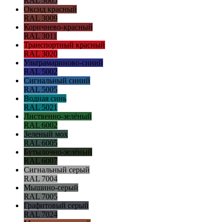
RAL 3005
Оксид красный
RAL 3009
Коричнево-красный
RAL 3011
Транспортный красный
RAL 3020
Ультрамариново-синий
RAL 5002
Сигнальный синий
RAL 5005
Водная синь
RAL 5021
Лиственно-зелёный
RAL 6002
Зеленый мох
RAL 6005
Бутылочно-зелёный
RAL 6007
Сигнальный серый
RAL 7004
Мышино-серый
RAL 7005
Графитовый серый
RAL 7024