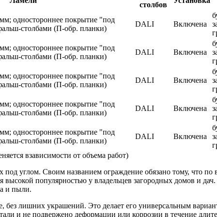
Ламели
Установка
столбов
б
 мм; одностороннее покрытие "под
DALI
Включена
з
фальш-столбами (П-обр. планки)
г
б
 мм; одностороннее покрытие "под
DALI
Включена
з
фальш-столбами (П-обр. планки)
г
б
 мм; одностороннее покрытие "под
DALI
Включена
з
фальш-столбами (П-обр. планки)
г
б
 мм; одностороннее покрытие "под
DALI
Включена
з
фальш-столбами (П-обр. планки)
г
б
 мм; одностороннее покрытие "под
DALI
Включена
з
фальш-столбами (П-обр. планки)
г
еняется взависимости от объема работ)
х под углом. Своим названием ограждение обязано тому, что п
ся высокой популярностью у владельцев загородных домов и дач
а и пыли.
ез лишних украшений. Это делает его универсальным вариантом
тали и не подвержено деформации или коррозии в течение длите