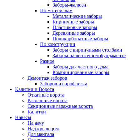
Заборы-жалюзи
По материалам
Металлические заборы
Кирпичные заборы
Пластиковые заборы
Деревянные заборы
Поликарбонатные заборы
По конструкции
Заборы с кирпичными столбами
Заборы на ленточном фундаменте
Разное
Заборы для частного дома
Комбинированные заборы
Демонтаж заборов
Заборов из профлиста
Калитки и Ворота
Откатные ворота
Распашные ворота
Секционные гаражные ворота
Калитки
Навесы
На дачу
Над крыльцом
Для мангала
Для авто