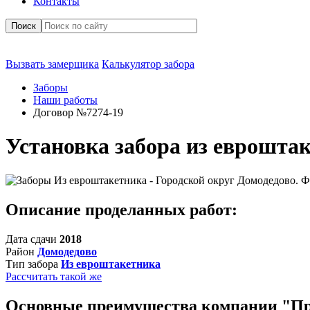
Контакты
Поиск
Вызвать замерщика
Калькулятор забора
Заборы
Наши работы
Договор №7274-19
Установка забора из евроштак
Описание проделанных работ:
Дата сдачи
2018
Район
Домодедово
Тип забора
Из евроштакетника
Рассчитать такой же
Основные преимущества компании "П