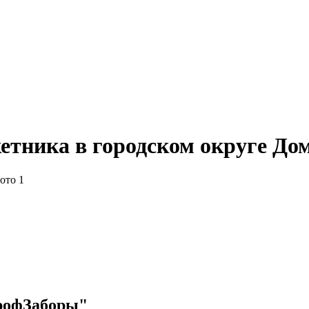
етника в городском округе До
рофЗаборы"