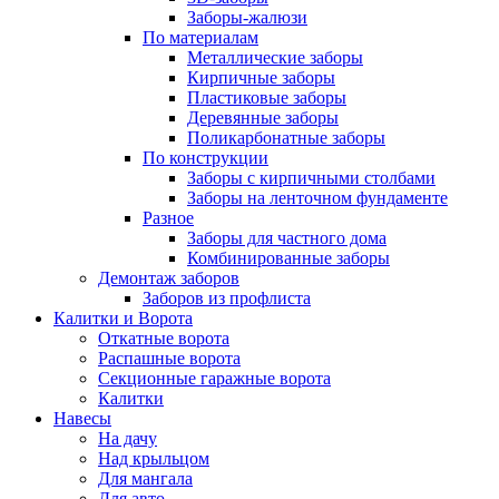
Заборы-жалюзи
По материалам
Металлические заборы
Кирпичные заборы
Пластиковые заборы
Деревянные заборы
Поликарбонатные заборы
По конструкции
Заборы с кирпичными столбами
Заборы на ленточном фундаменте
Разное
Заборы для частного дома
Комбинированные заборы
Демонтаж заборов
Заборов из профлиста
Калитки и Ворота
Откатные ворота
Распашные ворота
Секционные гаражные ворота
Калитки
Навесы
На дачу
Над крыльцом
Для мангала
Для авто