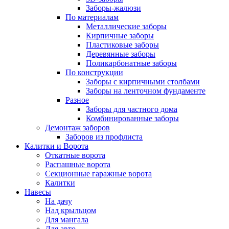
Заборы-жалюзи
По материалам
Металлические заборы
Кирпичные заборы
Пластиковые заборы
Деревянные заборы
Поликарбонатные заборы
По конструкции
Заборы с кирпичными столбами
Заборы на ленточном фундаменте
Разное
Заборы для частного дома
Комбинированные заборы
Демонтаж заборов
Заборов из профлиста
Калитки и Ворота
Откатные ворота
Распашные ворота
Секционные гаражные ворота
Калитки
Навесы
На дачу
Над крыльцом
Для мангала
Для авто