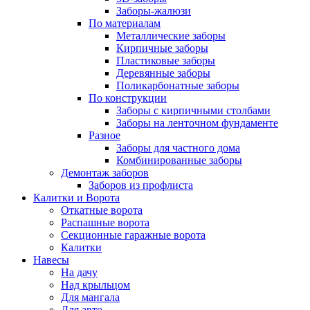
Заборы-жалюзи
По материалам
Металлические заборы
Кирпичные заборы
Пластиковые заборы
Деревянные заборы
Поликарбонатные заборы
По конструкции
Заборы с кирпичными столбами
Заборы на ленточном фундаменте
Разное
Заборы для частного дома
Комбинированные заборы
Демонтаж заборов
Заборов из профлиста
Калитки и Ворота
Откатные ворота
Распашные ворота
Секционные гаражные ворота
Калитки
Навесы
На дачу
Над крыльцом
Для мангала
Для авто