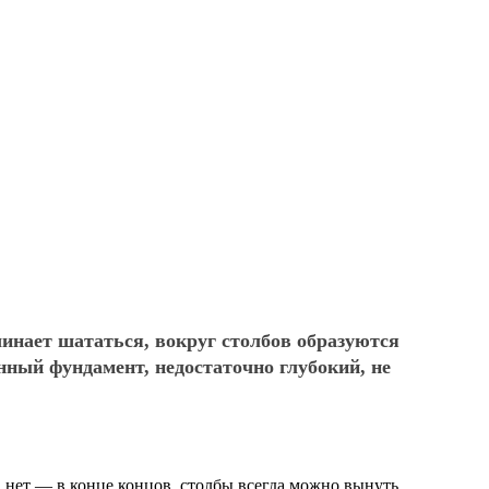
ачинает шататься, вокруг столбов образуются
ный фундамент, недостаточно глубокий, не
в нет — в конце концов, столбы всегда можно вынуть,