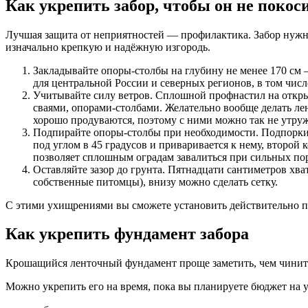
Как укрепить забор, чтобы он не покос
Лучшая защита от неприятностей — профилактика. Забор нужно
изначально крепкую и надёжную изгородь.
Закладывайте опоры-столбы на глубину не менее 170 см —
для центральной России и северных регионов, в том числ
Учитывайте силу ветров. Сплошной профнастил на откр
сваями, опорами-столбами. Желательно вообще делать ле
хорошо продуваются, поэтому с ними можно так не утруж
Подпирайте опоры-столбы при необходимости. Подпорки д
под углом в 45 градусов и приваривается к нему, второй 
позволяет сплошным оградам завалиться при сильных пор
Оставляйте зазор до грунта. Пятнадцати сантиметров хва
собственные питомцы), внизу можно сделать сетку.
С этими ухищрениями вы сможете установить действительно п
Как укрепить фундамент забора
Крошащийся ленточный фундамент проще заметить, чем чинить.
Можно укрепить его на время, пока вы планируете бюджет на 