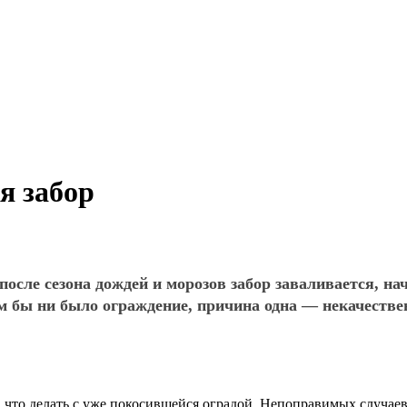
я забор
после сезона дождей и морозов забор заваливается, н
 бы ни было ограждение, причина одна — некачествен
я, что делать с уже покосившейся оградой. Непоправимых случае