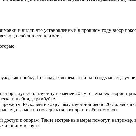
зимовки и видят, что установленный в прошлом году забор поко
ветров, особенности климата.
оторые:
у, как пробку. Поэтому, если землю сильно подмывает, лучше н
уг опоры лунку на глубину не менее 20 см, с четырёх сторон пр
песка и щебня, утрамбуйте.
я прежним. Раскопайте вокруг яму глубиной около 20 см, насыпь
стывает, его можно посадить на распорки с обеих сторон.
й доступ к опорам. Такие экстренные меры помогут, например, в
ачиванием в грунт.