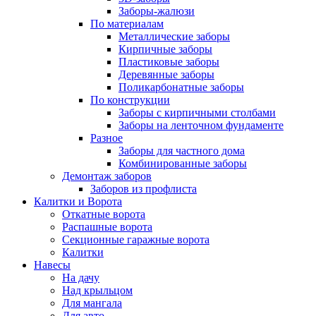
Заборы-жалюзи
По материалам
Металлические заборы
Кирпичные заборы
Пластиковые заборы
Деревянные заборы
Поликарбонатные заборы
По конструкции
Заборы с кирпичными столбами
Заборы на ленточном фундаменте
Разное
Заборы для частного дома
Комбинированные заборы
Демонтаж заборов
Заборов из профлиста
Калитки и Ворота
Откатные ворота
Распашные ворота
Секционные гаражные ворота
Калитки
Навесы
На дачу
Над крыльцом
Для мангала
Для авто