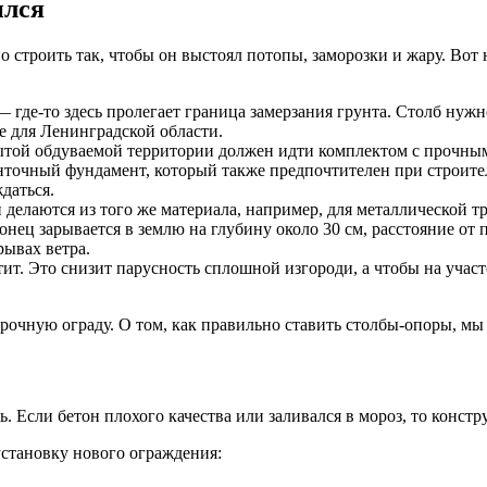
ился
 строить так, чтобы он выстоял потопы, заморозки и жару. Вот 
 где-то здесь пролегает граница замерзания грунта. Столб нужно
е для Ленинградской области.
ытой обдуваемой территории должен идти комплектом с прочн
нточный фундамент, который также предпочтителен при строитель
даться.
елаются из того же материала, например, для металлической тр
конец зарывается в землю на глубину около 30 см, расстояние от
ывах ветра.
тит. Это снизит парусность сплошной изгороди, а чтобы на участ
рочную ограду. О том, как правильно ставить столбы-опоры, м
 Если бетон плохого качества или заливался в мороз, то конст
установку нового ограждения: