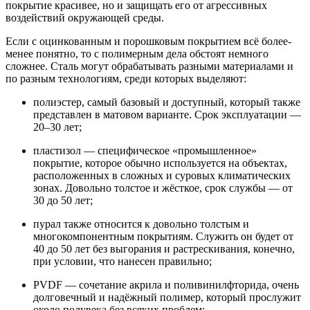
покрытие красивее, но и защищать его от агрессивных
воздействий окружающей среды.
Если с оцинкованным и порошковым покрытием всё более-
менее понятно, то с полимерным дела обстоят немного
сложнее. Сталь могут обрабатывать разными материалами и
по разным технологиям, среди которых выделяют:
полиэстер, самый базовый и доступный, который также
представлен в матовом варианте. Срок эксплуатации —
20–30 лет;
пластизол — специфическое «промышленное»
покрытие, которое обычно используется на объектах,
расположенных в сложных и суровых климатических
зонах. Довольно толстое и жёсткое, срок службы — от
30 до 50 лет;
пурал также относится к довольно толстым и
многокомпонентным покрытиям. Служить он будет от
40 до 50 лет без выгорания и растрескивания, конечно,
при условии, что нанесен правильно;
PVDF — сочетание акрила и поливинилфторида, очень
долговечный и надёжный полимер, который прослужит
около полувека без всяких проблем;