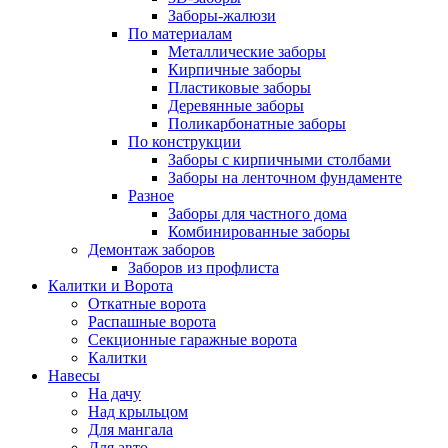
Заборы-жалюзи
По материалам
Металлические заборы
Кирпичные заборы
Пластиковые заборы
Деревянные заборы
Поликарбонатные заборы
По конструкции
Заборы с кирпичными столбами
Заборы на ленточном фундаменте
Разное
Заборы для частного дома
Комбинированные заборы
Демонтаж заборов
Заборов из профлиста
Калитки и Ворота
Откатные ворота
Распашные ворота
Секционные гаражные ворота
Калитки
Навесы
На дачу
Над крыльцом
Для мангала
Для авто