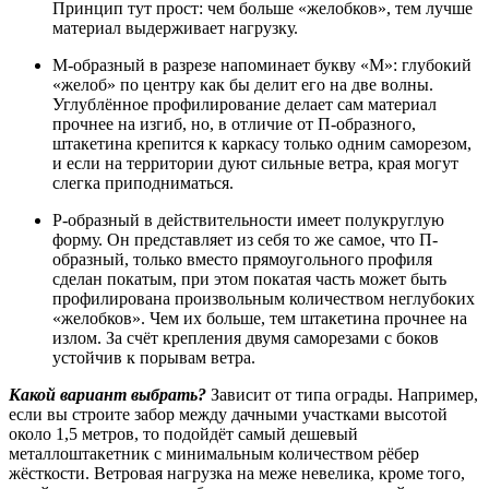
Принцип тут прост: чем больше «желобков», тем лучше
материал выдерживает нагрузку.
М-образный в разрезе напоминает букву «М»: глубокий
«желоб» по центру как бы делит его на две волны.
Углублённое профилирование делает сам материал
прочнее на изгиб, но, в отличие от П-образного,
штакетина крепится к каркасу только одним саморезом,
и если на территории дуют сильные ветра, края могут
слегка приподниматься.
Р-образный в действительности имеет полукруглую
форму. Он представляет из себя то же самое, что П-
образный, только вместо прямоугольного профиля
сделан покатым, при этом покатая часть может быть
профилирована произвольным количеством неглубоких
«желобков». Чем их больше, тем штакетина прочнее на
излом. За счёт крепления двумя саморезами с боков
устойчив к порывам ветра.
Какой вариант выбрать?
Зависит от типа ограды. Например,
если вы строите забор между дачными участками высотой
около 1,5 метров, то подойдёт самый дешевый
металлоштакетник с минимальным количеством рёбер
жёсткости. Ветровая нагрузка на меже невелика, кроме того,