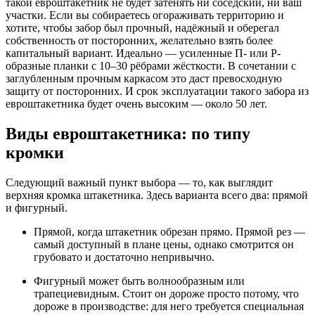
такой евроштакетник не будет затенять ни соседский, ни ваш
участки. Если вы собираетесь огораживать территорию и
хотите, чтобы забор был прочный, надёжный и оберегал
собственность от посторонних, желательно взять более
капитальный вариант. Идеально — усиленные П- или Р-
образные планки с 10–30 рёбрами жёсткости. В сочетании с
заглубленным прочным каркасом это даст превосходную
защиту от посторонних. И срок эксплуатации такого забора из
евроштакетника будет очень высоким — около 50 лет.
Виды евроштакетника: по типу
кромки
Следующий важный пункт выбора — то, как выглядит
верхняя кромка штакетника. Здесь варианта всего два: прямой
и фигурный.
Прямой, когда штакетник обрезан прямо. Прямой рез —
самый доступный в плане цены, однако смотрится он
грубовато и достаточно непривычно.
Фигурный может быть волнообразным или
трапециевидным. Стоит он дороже просто потому, что
дороже в производстве: для него требуется специальная