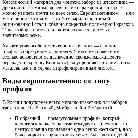
Классический материал для монтажа забора из штакетника —
древесина: это милые деревенские ограждения, которые
можно увидеть почти во всех сёлах. Евроштакетником — или
металлоштакетником — зовётся вариант из тонкой
оцинкованной стали, обычно покрытый полимерной краской.
Также заборы изготавливаются из пластика, хоть и
значительно реже.
Характерная особенность евроштакетника — наличие
профиля, образующего «волны». У него не только и не
столько декоративное назначение, сколько задача делать
ограждение крепче. Волны-гофры упрочняют тонкие листы
металла, как и в случае с профилированным листом.
Виды евроштакетника: по типу
профиля
В России популярнее всего металлоштакетник для заборов
трёх типов: П-образный, М-образный и Р-образный.
П-образный — прямоугольный профиль, который
крепится к каркасу на саморезы двумя «плечами». По
центру обычно продавлено одно ребро жёсткости, но у
более дорогих вариантов их может быть вплоть до 30.