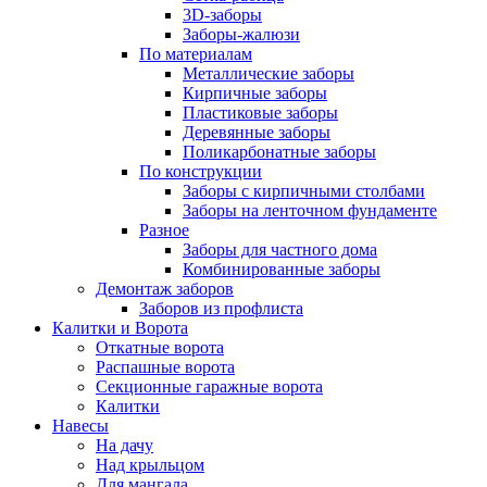
3D-заборы
Заборы-жалюзи
По материалам
Металлические заборы
Кирпичные заборы
Пластиковые заборы
Деревянные заборы
Поликарбонатные заборы
По конструкции
Заборы с кирпичными столбами
Заборы на ленточном фундаменте
Разное
Заборы для частного дома
Комбинированные заборы
Демонтаж заборов
Заборов из профлиста
Калитки и Ворота
Откатные ворота
Распашные ворота
Секционные гаражные ворота
Калитки
Навесы
На дачу
Над крыльцом
Для мангала