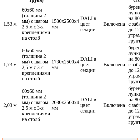
труба)
ст
буре
60х60 мм
лунк
(толщина 2
DALI в
на 80
мм) с шагом
1530x2500x4
1,53 м
цвет
Включена
с заб
2,5 м с 3-я
мм
секции
до 12
креплениями
утра
на столб
грун
буре
60х60 мм
лунк
(толщина 2
DALI в
на 80
мм) с шагом
1730x2500x4
1,73 м
цвет
Включена
с заб
2,5 м с 3-я
мм
секции
до 12
креплениями
утра
на столб
грун
буре
60х60 мм
лунк
(толщина 2
DALI в
на 80
мм) с шагом
2030x2500x4
2,03 м
цвет
Включена
с заб
2,5 м с 3-я
мм
секции
до 12
креплениями
утра
на столб
грун