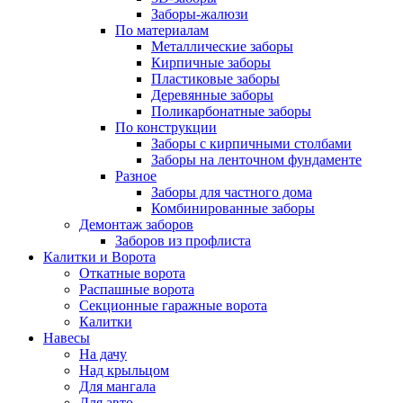
Заборы-жалюзи
По материалам
Металлические заборы
Кирпичные заборы
Пластиковые заборы
Деревянные заборы
Поликарбонатные заборы
По конструкции
Заборы с кирпичными столбами
Заборы на ленточном фундаменте
Разное
Заборы для частного дома
Комбинированные заборы
Демонтаж заборов
Заборов из профлиста
Калитки и Ворота
Откатные ворота
Распашные ворота
Секционные гаражные ворота
Калитки
Навесы
На дачу
Над крыльцом
Для мангала
Для авто