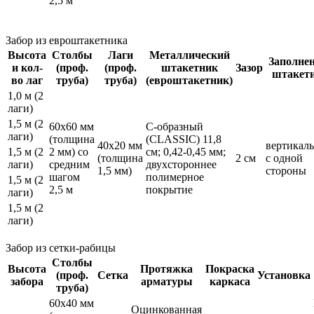
2,5 м
Забор из евроштакетника
Высота
Столбы
Лаги
Металлический
Заполне
и кол-
(проф.
(проф.
штакетник
Зазор
штакет
во лаг
труба)
труба)
(евроштакетник)
1,0 м
(2
лаги)
1,5 м
(2
60х60 мм
С-образный
лаги)
(толщина
(CLASSIC) 11,8
40х20 мм
вертикаль
1,5 м
(2
2 мм) со
см; 0,42-0,45 мм;
(толщина
2 см
с одной
лаги)
средним
двухстороннее
1,5 мм)
стороны
шагом
полимерное
1,5 м
(2
2,5 м
покрытие
лаги)
1,5 м
(2
лаги)
Забор из сетки-рабицы
Столбы
Высота
Протяжка
Покраска
(проф.
Сетка
Установка
забора
арматуры
каркаса
труба)
60х40 мм
Оцинкованная