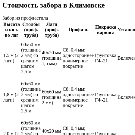
Стоимость забора в Климовске
Забор из профнастила
Высота
Столбы
Лаги
Покраска
и кол-
(проф.
(проф.
Профиль
Устано
каркаса
во лаг
труба)
труба)
60х60 мм
(толщина
С8; 0,4 мм;
40х20 мм
1,5 м
(2
2 мм) со
одностороннее
Грунтовка
(толщина
Включе
лаги)
средним
полимерное
ГФ-21
1,5 мм)
шагом
покрытие
2,5 м
60х60 мм
(толщина
С8; 0,4 мм;
60х60 мм
1,8 м
(2
2 мм) со
одностороннее
Грунтовка
(толщина
Включе
лаги)
средним
полимерное
ГФ-21
2 мм)
шагом
покрытие
2,5 м
60х60 мм
(толщина
С8; 0,4 мм;
40х20 мм
2,0 м
(2
2 мм) со
одностороннее
Грунтовка